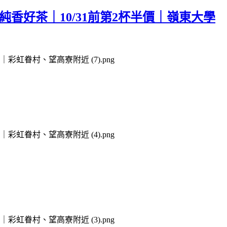
純香好茶｜10/31前第2杯半價｜嶺東大學