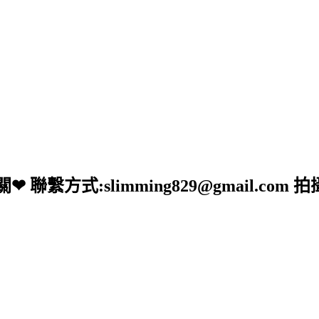
:slimming829@gmail.com 拍攝