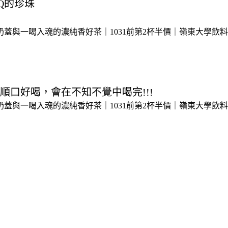
Q的珍珠
口好喝，會在不知不覺中喝完!!!