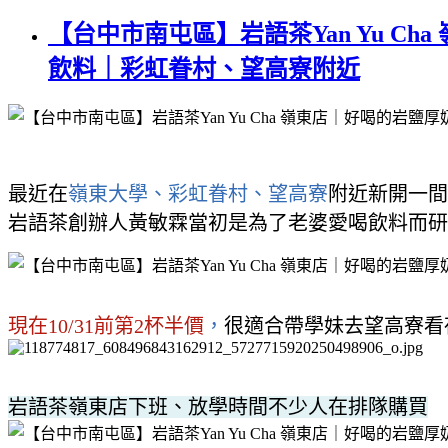
【台中市南屯區】岩語茶Yan Yu C
飲料｜彩虹眷村、望高寮附近
最近在
嶺東大學、彩虹眷村、望高寮
附近新開一間
岩語茶創辦人黃敏霖當初是為了老婆愛喝飲料而研
現在10/31前第2杯半價
，
很適合帶學妹去望高寮看
岩語茶嶺東店下班、放學時間不少人在排隊購買